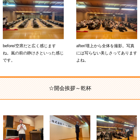
before/空席だと広く感じます
after/壇上から全体を撮影。写真
ね。嵐の前の静けさといった感じ
には写らない美しさってあります
です。
よね。
☆開会挨拶～乾杯