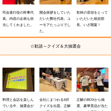
司会進行役の幹事代
開会挨拶をしていた
乾杯の音頭をとって
表。内容の企画も担
だいた弊社代表。ユ
いただいた統括部
当してくれました。
ーモアたっぷりでし
長。いざ開宴！
た。
☆歓談～クイズ＆大抽選会
料理と会話を楽しん
会社にまつわる4択
正解のBOXから抽
でいる中、抽選会が
クイズを出題。正解
選、豪華景品が当た