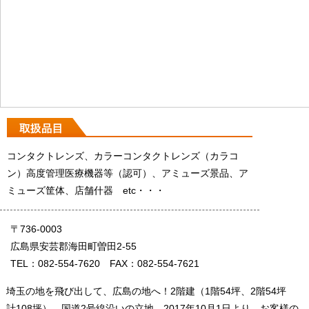
コンタクトレンズ、カラーコンタクトレンズ（カラコ
ン）高度管理医療機器等（認可）、アミューズ景品、ア
ミューズ筐体、店舗什器 etc・・・
〒736-0003
広島県安芸郡海田町曽田2-55
TEL：082-554-7620 FAX：082-554-7621
埼玉の地を飛び出して、広島の地へ！2階建（1階54坪、2階54坪
計108坪）、国道2号線沿いの立地。2017年10月1日より、お客様の