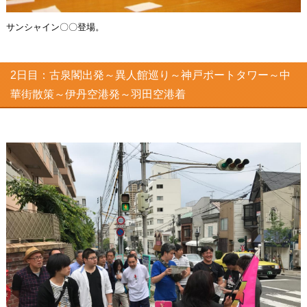
サンシャイン〇〇登場。
2日目：古泉閣出発～異人館巡り～神戸ポートタワー～中
華街散策～伊丹空港発～羽田空港着