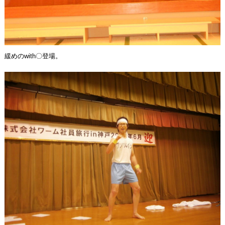
緩めのwith〇登場。