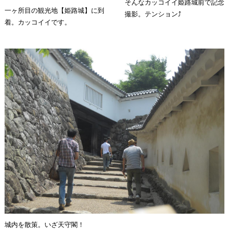
そんなカッコイイ姫路城前で記念
一ヶ所目の観光地【姫路城】に到
撮影。テンション⤴
着。カッコイイです。
城内を散策。いざ天守閣！