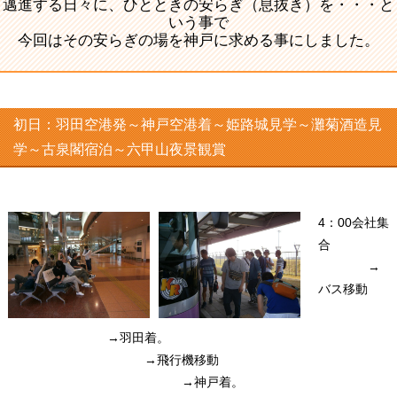
邁進する日々に、ひとときの安らぎ（息抜き）を・・・と
いう事で
今回はその安らぎの場を神戸に求める事にしました。
初日：羽田空港発～神戸空港着～姫路城見学～灘菊酒造見
学～古泉閣宿泊～六甲山夜景観賞
4：00会社集
合
→
バス移動
→羽田着。
→飛行機移動
→神戸着。