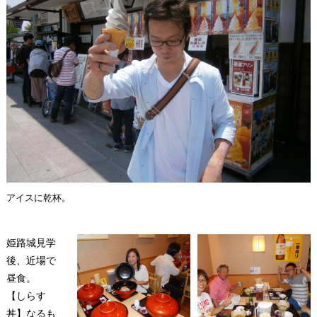
アイスに乾杯。
姫路城見学
後、近場で
昼食。
【しらす
丼】なるも