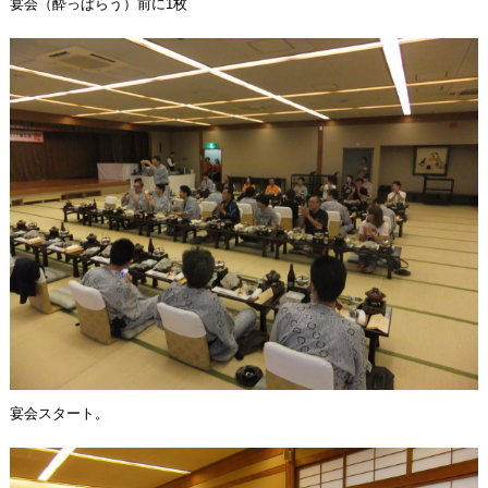
宴会（酔っぱらう）前に1枚
宴会スタート。